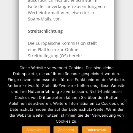
ausdrücklich rechtliche Schritte im
Falle der unverlangten Zusendung von
Werbeinformationen, etwa durch
Spam-Mails, vor.
Streitschlichtung
Die Europäische Kommission stellt
eine Plattform zur Online-
Streitbeilegung (OS) bereit:
ec.europa.eu/consumers/odr
Diese Website verwendet Cookies. Das sind kleine
Unsere E-Mail-Adresse finden Sie
Datenpakete, die auf Ihrem Rechner gespeichert werden.
oben im Impressum. Wir sind nicht
Einige davon sind essentiell für das Funktionieren der Website.
bereit oder verpflichtet, an
Andere - etwa für Statistik-Zwecke - helfen uns, diese Website
Streitbeilegungsverfahren vor einer
und Ihre Nutzererfahrung zu verbessern. Nicht-funktionale
Verbraucherschlichtungsstelle
Cookies von Drittanbietern können Sie über den Button
teilzunehmen.
Ablehnen deaktivieren. Weitere Informationen zu Cookies und
Datenschutz finden Sie auf der Datenschutz-Seite. Wenn Sie
die Website weiter nutzen, stimmen Sie der Verwendung von
Cookies zu.
© Copyright 2026 SEO-Softworks | Hosted by
SEO-
Akzeptieren
Ablehnen
Datenschutz